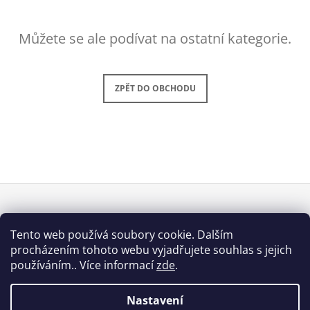
A
J
Můžete se ale podívat na ostatní kategorie.
Í
T
?
ZPĚT DO OBCHODU
HLEDAT
Z
D
O
Á
Tento web používá soubory cookie. Dalším
P
INFORMACE PRO VÁS
procházením tohoto webu vyjadřujete souhlas s jejich
P
O
používáním.. Více informací
zde
.
Obchodní podmínky
R
A
U
Podmínky ochrany osobních údajů
T
Č
Nastavení
Í
U